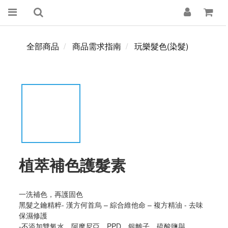
全部商品
商品需求指南
玩樂髮色(染髮)
植萃補色護髮素
一洗補色，再護固色
黑髮之鑰精粹- 漢方何首烏 – 綜合維他命 – 複方精油 - 去味
保濕修護
-不添加雙氧水，阿摩尼亞，PPD，銀離子，硫酸鹽與