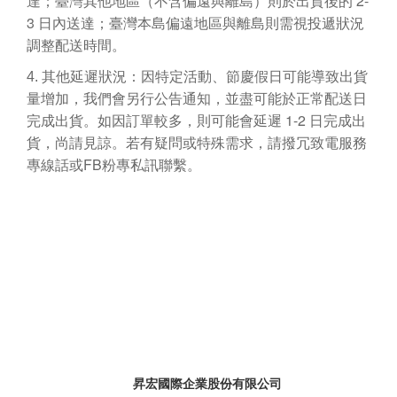
2-
達；臺灣其他地區（不含偏遠與離島）則於出貨後的
3
日內送達；臺灣本島偏遠地區與離島則需視投遞狀況
調整配送時間。
4.
其他延遲狀況：因特定活動、節慶假日可能導致出貨
量增加，我們會另行公告通知，並盡可能於正常配送日
1-2
完成出貨。如因訂單較多，則可能會延遲
日完成出
貨，尚請見諒。若有疑問或特殊需求，請撥冗致電服務
FB
專線話或
粉專私訊聯繫。
昇宏國際企業股份有限公司