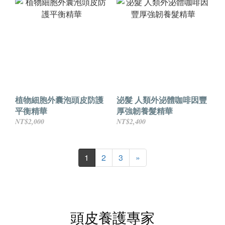
植物細胞外囊泡頭皮防護
泌髮 人類外泌體咖啡因豐
平衡精華
厚強韌養髮精華
NT$2,000
NT$2,400
1
2
3
»
頭皮養護專家