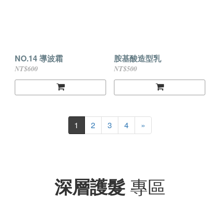
NO.14 導波霜
胺基酸造型乳
NT$600
NT$500
1
2
3
4
»
深層護髮
專區