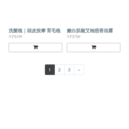
洗髮梳｜頭皮按摩 育毛梳
嫩白肌寵艾柚惑香浴露
NT$199
NT$700
1
2
3
»