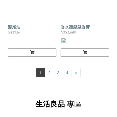
髮尾油
香水護髮髮香膏
NT$750
NT$1,000
1
2
3
4
»
生活良品
專區