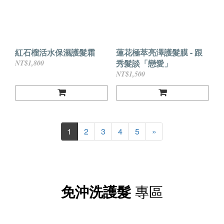
紅石榴活水保濕護髮霜
蓮花極萃亮澤護髮膜 - 跟
秀髮談「戀愛」
NT$1,800
NT$1,500
1
2
3
4
5
»
免沖洗護髮
專區