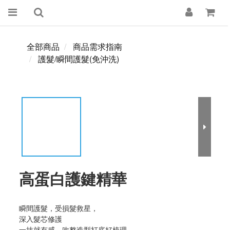
全部商品
商品需求指南
護髮/瞬間護髮(免沖洗)
高蛋白護鍵精華
瞬間護髮，受損髮救星，
深入髮芯修護
一抹就有感，吹整造型打底好梳理.