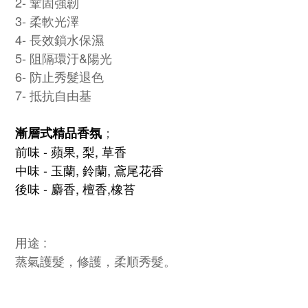
2- 鞏固強韌
3- 柔軟光澤
4- 長效鎖水保濕
5- 阻隔環汙&陽光
6- 防止秀髮退色
7- 抵抗自由基
漸層式精品香氛
；
前味 - 蘋果, 梨, 草香
中味 - 玉蘭, 鈴蘭, 鳶尾花香
後味 - 麝香, 檀香,橡苔
用途 :
蒸氣護髮，修護，柔順秀髮。