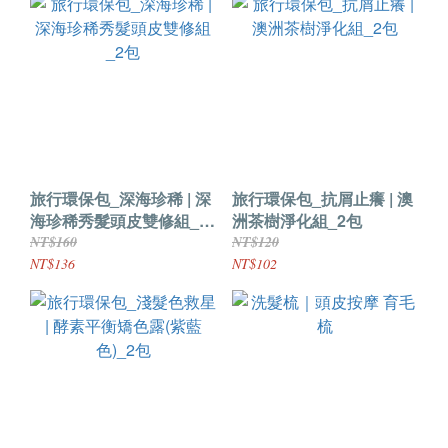
旅行環保包_深海珍稀 | 深
旅行環保包_抗屑止癢 | 澳
海珍稀秀髮頭皮雙修組_2
洲茶樹淨化組_2包
包
NT$160
NT$120
NT$136
NT$102