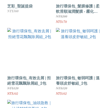
芝彩_聖誕提袋
旅行環保包_髮膜修護 | 柔
軟滑順滋潤髮膜 - 霧化記
NT$360
憶乳霜_2包
NT$200
NT$170
旅行環保包_有效去屑 | 拒
旅行環保包_敏弱呵護 | 溫
絕雪花飄飄除屑組_2包
養頭皮舒敏組_2包
NT$120
NT$120
NT$102
NT$102