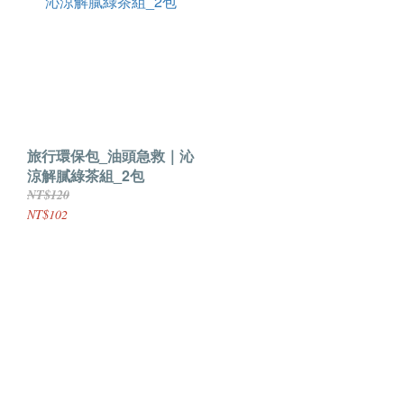
旅行環保包_油頭急救｜沁
涼解膩綠茶組_2包
NT$120
NT$102