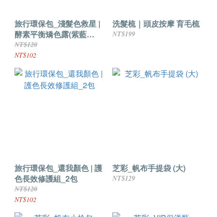
旅行環保包_淺髮色救星 |
洗髮梳｜頭皮按摩 育毛梳
酵素平衡矯色露(紫藍
NT$199
色)_2包
NT$120
NT$102
旅行環保包_還我顏色 | 護
芝彩_帆布手提袋 (大)
色長效修護組_2包
NT$129
NT$120
NT$102