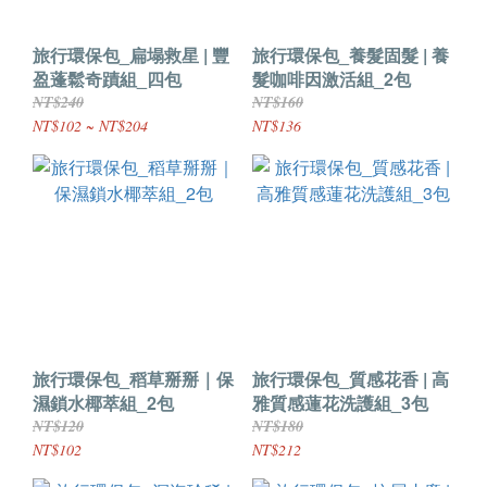
旅行環保包_扁塌救星 | 豐
旅行環保包_養髮固髮 | 養
盈蓬鬆奇蹟組_四包
髮咖啡因激活組_2包
NT$240
NT$160
NT$102 ~ NT$204
NT$136
旅行環保包_稻草掰掰｜保
旅行環保包_質感花香 | 高
濕鎖水椰萃組_2包
雅質感蓮花洗護組_3包
NT$120
NT$180
NT$102
NT$212