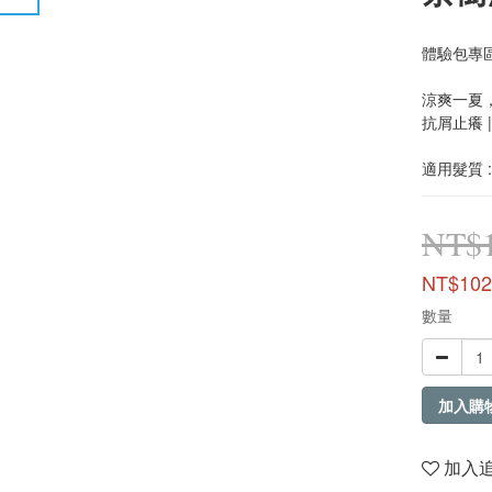
體驗包專區
涼爽一夏
抗屑止癢 
適用髮質 
NT$
NT$102
數量
加入購
加入