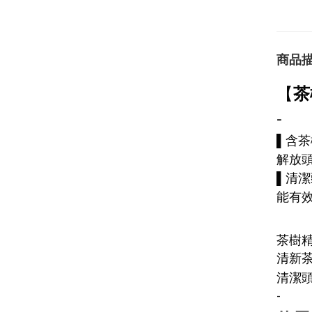
商品
【
茶
-
▌含
解放
▌清
能有
茶樹
清新
清潔
-