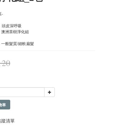
-
，頭皮深呼吸
| 澳洲茶樹淨化組
: 一般髮質/細軟扁髮
120
物車
追蹤清單