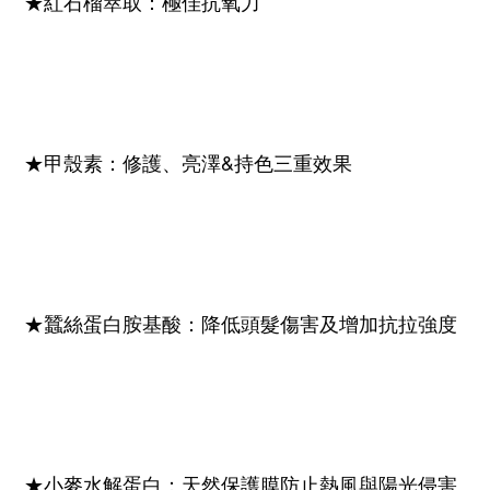
★紅石榴萃取：極佳抗氧力
★甲殼素：修護、亮澤&持色三重效果
★蠶絲蛋白胺基酸：降低頭髮傷害及增加抗拉強度
★小麥水解蛋白：天然保護膜防止熱風與陽光侵害