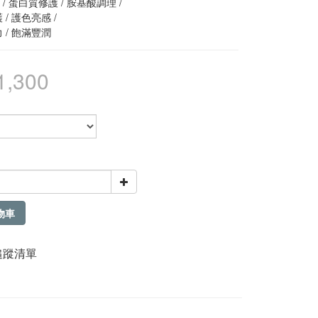
 / 蛋白質修護 / 胺基酸調理 / 
 / 護色亮感 / 
力 / 飽滿豐潤
1,300
物車
追蹤清單