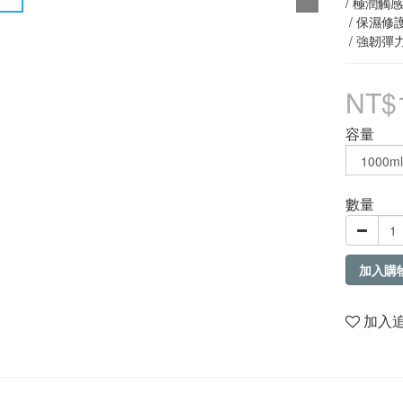
/ 極潤觸感
 / 保濕修護
 / 強韌彈
NT$
容量
數量
加入購
加入