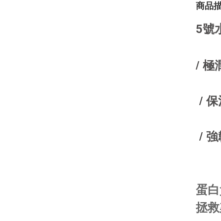
商品
5號
/ 極
 / 
 / 
蛋白
拯救