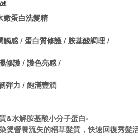
描述
水嫩蛋白洗髮精
潤觸感 / 蛋白質修護 / 胺基酸調理 / 
保濕修護 / 護色亮感 / 
強韌彈力 / 飽滿豐潤
質&水解胺基酸小分子蛋白-
染燙營養流失的稻草髮質，快速回復秀髮