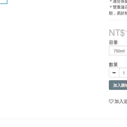
＊適合長
＊雙重蓮
順，易於
NT$
容量
數量
加入購
加入