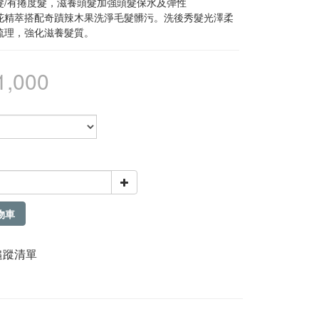
髮/有捲度髮，滋養頭髮加強頭髮保水及彈性
花精萃搭配奇蹟辣木果洗淨毛髮髒污。洗後秀髮光澤柔
梳理，強化滋養髮質。
1,000
物車
追蹤清單