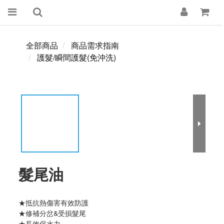
全部商品
商品需求指南
護髮/瞬間護髮(免沖洗)
髮尾油
★抵抗熱傷害有效防護
★修補分岔&受損髮尾 
★長效保水力 