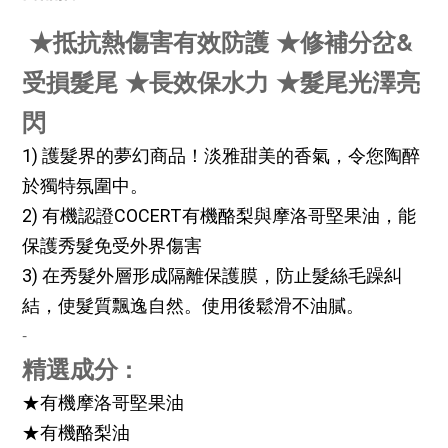
★抵抗熱傷害有效防護 ★修補分岔&
受損髮尾 ★長效保水力 ★髮尾光澤亮
閃
1) 護髮界的夢幻商品！淡雅甜美的香氣，令您陶醉
於獨特氛圍中。
2) 有機認證COCERT有機酪梨與摩洛哥堅果油，能
保護秀髮免受外界傷害
3) 在秀髮外層形成隔離保護膜，防止髮絲毛躁糾
結，使髮質飄逸自然。使用後鬆滑不油膩。
-
精選成分 :
★有機摩洛哥堅果油 
★有機酪梨油 