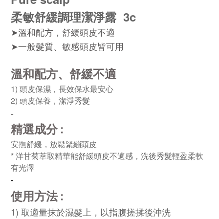
柔敏舒緩調理潔淨露
3c
➤
溫和配方，舒緩頭皮不適
➤
一般髮質、敏感頭皮皆可用
溫和配方、舒緩不適
1) 頭皮保濕，長效保水最安心
2) 頭皮保養，潔淨秀髮
-
精選成分
 :
安撫舒緩，放鬆緊繃頭皮
* 洋甘菊萃取精華能舒緩頭皮不適感，洗後秀髮輕盈柔軟
有光澤
-
使用方法
 :
1) 取適量抹於濕髮上，以指腹搓揉後沖洗