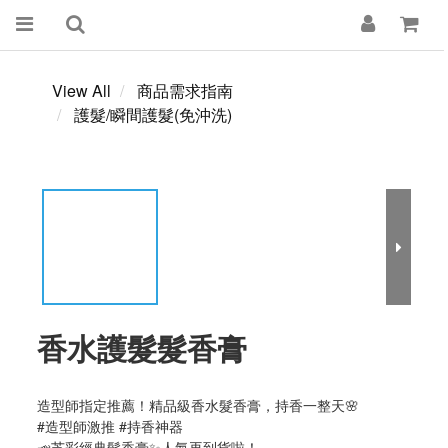
View All
商品需求指南
護髮/瞬間護髮(免沖洗)
香水護髮髮香膏
造型師指定推薦！精品級香水髮香膏，持香一整天🌸
#造型師激推 #持香神器
📣芝彩經典髮香膏✨人氣再到貨啦！