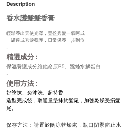
Description
香水護髮髮香膏
輕鬆養出天使光澤，豐盈秀髮一氣呵成！
一罐達成秀髮養護，日常保養一步到位！
-
精選成分
 :
保濕養護成分維他命原B5、蠶絲水解蛋白
-
使用方法
 :
好塗抹、免沖洗、超持香
造型完成後，取適量塗抹於髮尾，加強乾燥受損髮
尾。
保存方法：請置於陰涼乾燥處，瓶口閉緊防止水