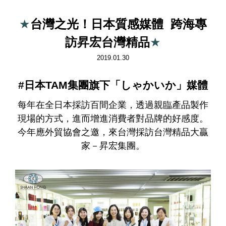
★
台灣之光！日本質感媒體 跨海專
訪昇宏台灣精品
★
2019.01.30
#
日本TAM集團旗下「しゃかいか」媒體
每年在全日本採訪百間企業，透過親臨產品製作
現場的方式，進而增進消費者對品牌的好感度。
今年應外貿協會之邀，來台灣採訪台灣精品大贏
家－昇宏集團。