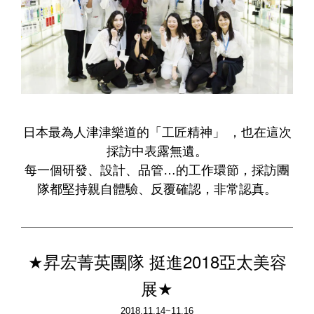
日本最為人津津樂道的「工匠精神」 ，也在這次
採訪中表露無遺。
每一個研發、設計、品管…的工作環節，採訪團
隊都堅持親自體驗、反覆確認，非常認真。
昇宏菁英團隊 挺進2018亞太美容
★
展
★
2018.11.14~11.16