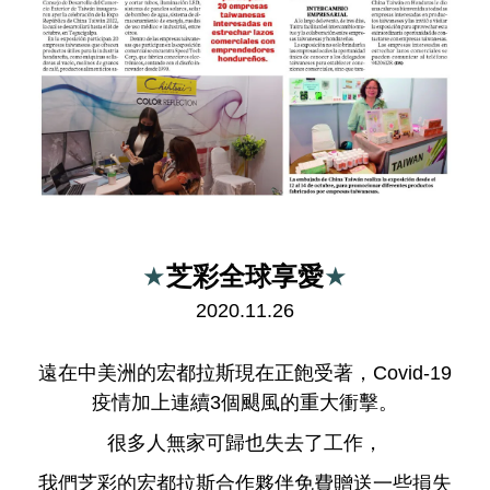
芝彩全球享愛
★
★
2020.11.26
遠在中美洲的宏都拉斯現在正飽受著，C
ovid-19
疫情加上連續3個颶風的重大衝擊。
很多人無家可歸也失去了工作，
我們芝彩的宏都拉斯合作夥伴免費贈送一些損失