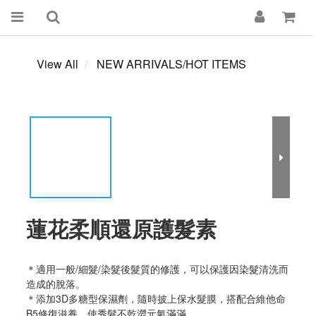
View All
NEW ARRIVALS/HOT ITEMS
蓮花柔順還原護髮素
＊適用一般/細髮/染髮後髮質的修護，可以保護因染髮清洗而
造成的脫落。
＊添加3D多糖型保濕劑，隨時披上保水髮膜，搭配合維他命
B5修復滋養，使秀髮不乾澀元氣滿滿。