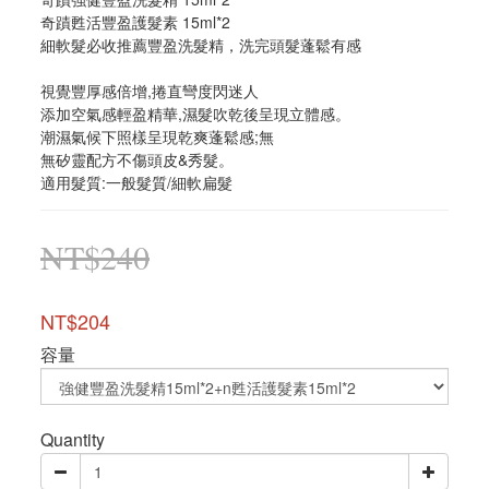
奇蹟甦活豐盈護髮素 15ml*2
細軟髮必收推薦豐盈洗髮精，洗完頭髮蓬鬆有感
視覺豐厚感倍增,捲直彎度閃迷人
添加空氣感輕盈精華,濕髮吹乾後呈現立體感。
潮濕氣候下照樣呈現乾爽蓬鬆感;無
無矽靈配方不傷頭皮&秀髮。
適用髮質:一般髮質/細軟扁髮
NT$240
NT$204
容量
Quantity