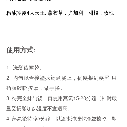
精油護髮4大天王: 薰衣草，尤加利，柑橘，玫瑰 
使用方式:
1. 洗髮後擦乾。
2. 均勻混合後塗抹於頭髮上，從髮根到髮尾 用
指腹輕輕按摩，做手捲。
3. 待完全抹勻後，再使用蒸氣15-20分鐘（針對嚴
重受損髮加熱溫度不宜過高）。
4. 蒸氣後待涼5分鐘，以溫水沖洗乾淨並擦乾，即