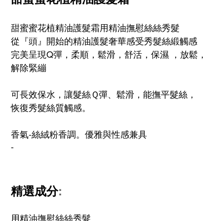
甜蜜蜜花植精油護髮霜用精油撫慰絲絲秀髮
從『頭』開始的精油護髮奢華感受秀髮絲緞觸感
完美呈現Q彈，柔順，鬆滑，舒活，保濕 ，放鬆，
解除緊繃
可長效保水，讓髮絲Ｑ彈、鬆滑，能撫平髮絲，
恢復秀髮絲質觸感。
香氣-絲絨粉香調。優雅與性感兼具
-
精選成分
:
用精油撫慰絲絲秀髮 