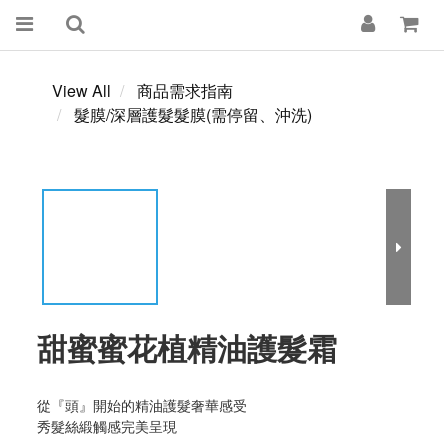
View All
商品需求指南
髮膜/深層護髮髮膜(需停留、沖洗)
甜蜜蜜花植精油護髮霜
從『頭』開始的精油護髮奢華感受
秀髮絲緞觸感完美呈現