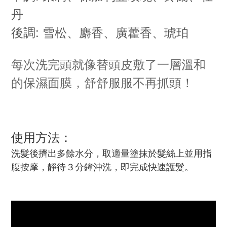
丹
後調: 雪松、麝香、廣藿香、琥珀
每次洗完頭就像替頭皮敷了一層溫和
的保濕面膜，舒舒服服不再抓頭！
使用方法：
洗髮後擠出多餘水分，取適量塗抹於髮絲上並用指
腹按摩，靜待３分鐘沖洗，即完成快速護髮。