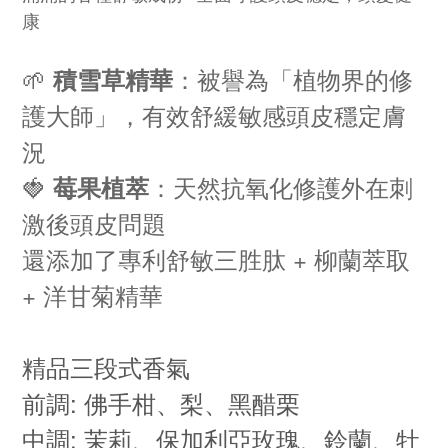
康
🌱
：被譽為「植物界的修
積雪草精華
護大師」，有效舒緩敏感頭皮穩定膚
況
🍓
：天然抗氧化修護外在刺
莓果植萃
激後頭皮問題
還添加了專利舒敏三胜肽 + 柳蘭萃取
+ 洋甘菊精華
精品三段式香氣
前調: 佛手柑、梨、黑醋栗
中調: 茉莉、保加利亞玫瑰、鈴蘭、牡