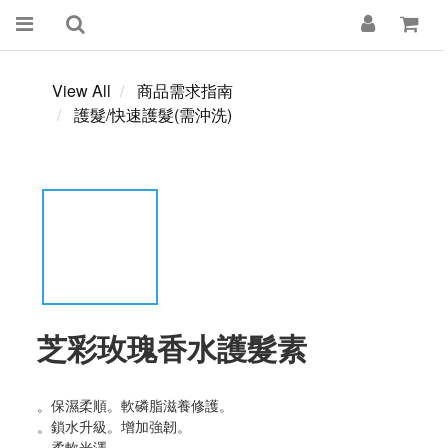
View All
商品需求指南
護髮/快速護髮(需沖洗)
芝彩玫瑰香水護髮素
。保濕柔順。軟磷脂滋養修護。
。鎖水升級。增加強韌。
。柔軟光澤。