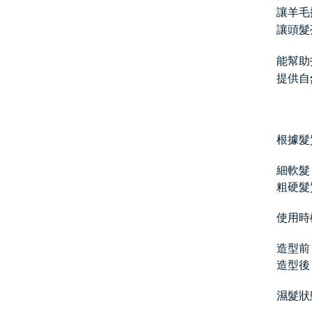
讓羊毛
讓頭髮
能幫助
提供自
根據髮
細軟髮
粗硬髮
使用時
造型前
造型後
濕髮狀