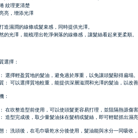
捲 紋理更清楚
亮亮，增添光澤
打造濕潤的線條或髮束感，同時提供光澤。
然的光澤，能梳理出乾淨俐落的線條感，讓髮絲看起來更柔順
質選擇：
： 選擇輕盈質地的髮油，避免過於厚重，以免讓頭髮顯得扁塌
質： 可以選擇質地較重，能提供深層滋潤和光澤的髮油，以改
機：
： 在吹整造型前使用，可以使頭髮更容易打理，並阻隔熱源傷
： 造型完成後，取少量髮油抹在髮梢或髮絲，即可輕鬆抓出濕
態： 洗頭後，在毛巾吸乾水分後使用，髮油能與水分一同吸收