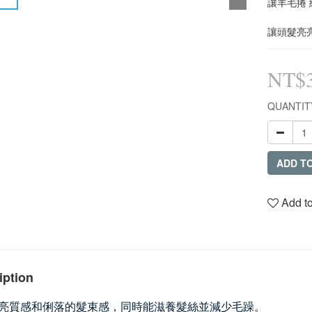
讓羊毛捲
讓頭髮亮
NT$
QUANTIT
ADD T
Add to
iption
亮質感和俐落的髮束感，同時能滋養髮絲並減少毛躁。