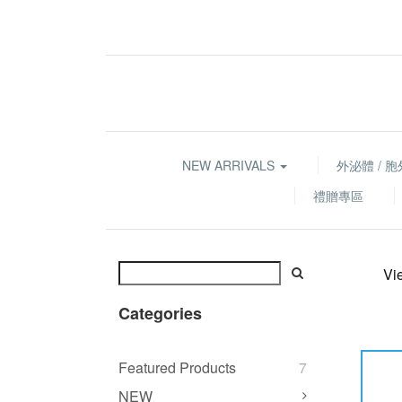
NEW ARRIVALS
外泌體 / 
禮贈專區
Vi
Categories
Featured Products
7
NEW