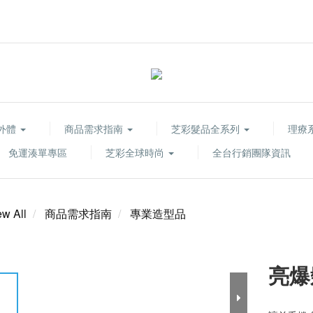
胞外體
商品需求指南
芝彩髮品全系列
理療系列
免運湊單專區
芝彩全球時尚
全台行銷團隊資訊
ew All
商品需求指南
專業造型品
亮爆