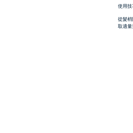
使用技
從髮梢
取適量