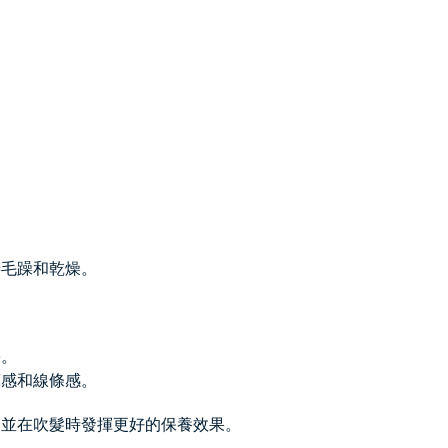
。
。
善毛躁和乾燥。
害。
亮感和線條感。
，並在吹髮時發揮更好的保養效果。